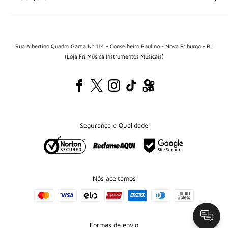
Cordas
Teclas
Sobre nós
Percussão
Central de Relacionamento
Sopro
Politica de entregas
Rua Albertino Quadro Gama Nº 114 - Conselheiro Paulino - Nova Friburgo - RJ
Áudio
(Loja Fri Música Instrumentos Musicais)
Politica de reembolso
Iluminação e palco
Termos e condiçoes
Acessórios
Politica de privacidade
Segurança e Qualidade
Nós aceitamos
Formas de envio